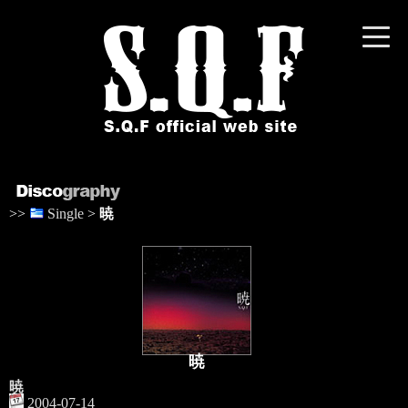
toggle
naviga
>>
Single
>
暁
暁
暁
2004-07-14