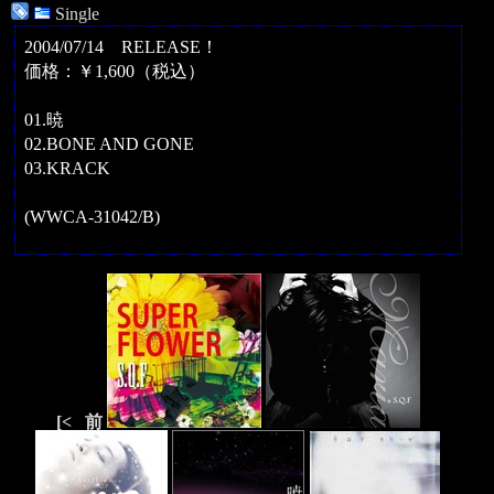
Single
2004/07/14 RELEASE！
価格：￥1,600（税込）
01.暁
02.BONE AND GONE
03.KRACK
(WWCA-31042/B)
[<
前